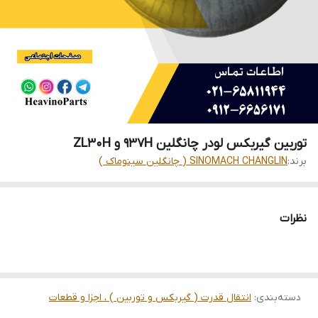
توربین گیربکس لودر چانگلین 937H و ZL30H
برند:
SINOMACH CHANGLIN ( چانگلین سینوماک )
نظرات
دسته‌بندی
:
انتقال قدرت ( گیربکس و توربین ) ، اجزا و قطعات