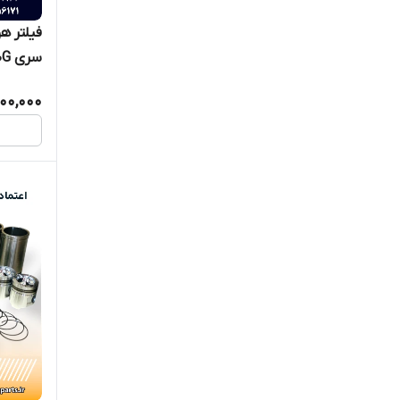
فیلتر ه
سری SC11CB220G
500,000