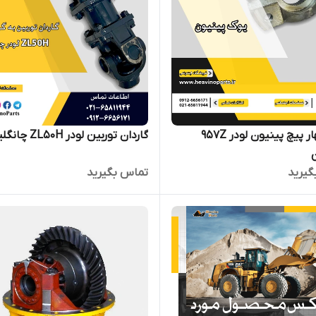
یوک چهار پیچ پینیون لودر 957Z
گاردان توربین لودر ZL50H چانگلین
گیرید
تماس بگیرید