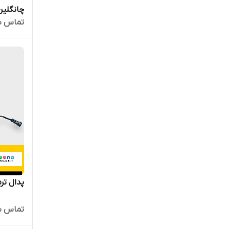
چانگلین
تماس ب
پدال تر
تماس ب