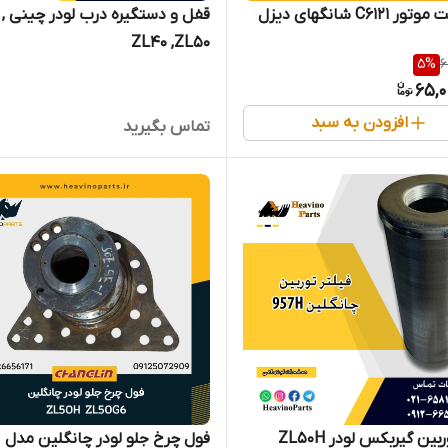
C6121 شانگهای دیزل
قفل و
ZL40 ,ZL50
5
%
6
65,0
افزودن به سبد
تماس بگیرید
فیلتر توربین گیربکس لودر ZL50H
فول چرخ جلو لودر چانگلین مدل