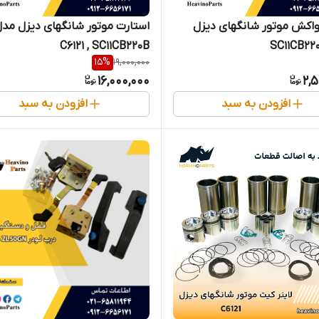
واکش موتور شانگهای دیزل
استارت موتور شانگهای دیزل مد
C6121 , SC11CB220B
15
%
19,000,000
16,000,000
2,
افزودن به سبد
افزودن به سبد