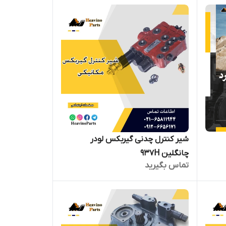
شیر کنترل چدنی گیربکس لودر
چانگلین 937H
تماس بگیرید