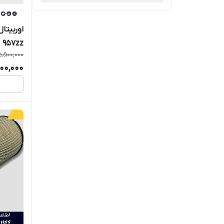
متفرقه
اوربیتا
957zz
,500,000
00,000