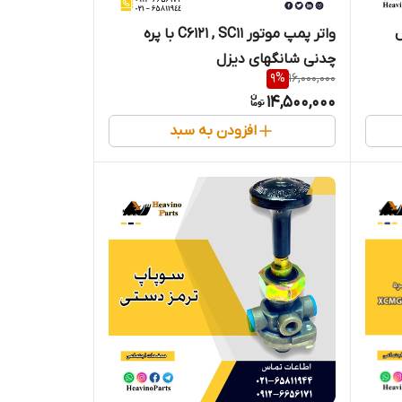
ل
واتر پمپ موتور C6121 , SC11 با پره
چدنی شانگهای دیزل
9
%
16,000,000
14,500,000
افزودن به سبد