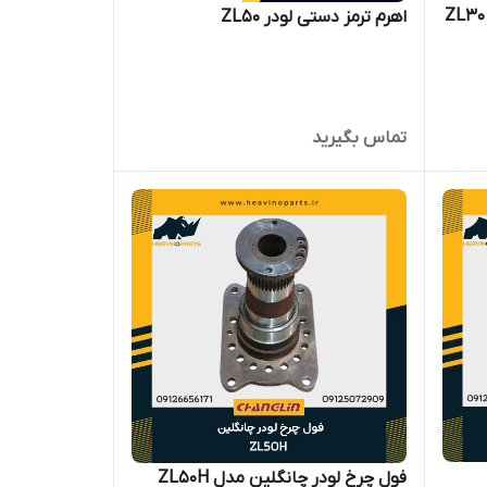
 دستگیره درب لودر چینی ZL30 ,
اهرم ترمز دستی لودر ZL50
تماس بگیرید
فول چرخ لودر چانگلین مدل ZL50H