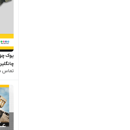
چانگلین
تماس ب