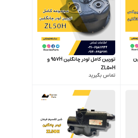
توربین کامل لودر چانگلین 957H و
ZL50H
تماس بگیرید