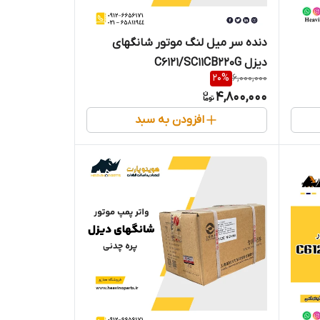
دنده سر میل لنگ موتور شانگهای
دیزل C6121/SC11CB220G
20
%
6,000,000
4,800,000
افزودن به سبد