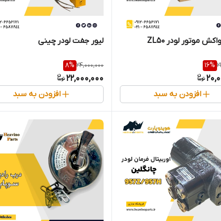
اکش موتور لودر ZL50
لیور جفت لودر چینی
8
%
24,000,000
16
%
2
22,000,000
20,
افزودن به سبد
افزودن به سبد