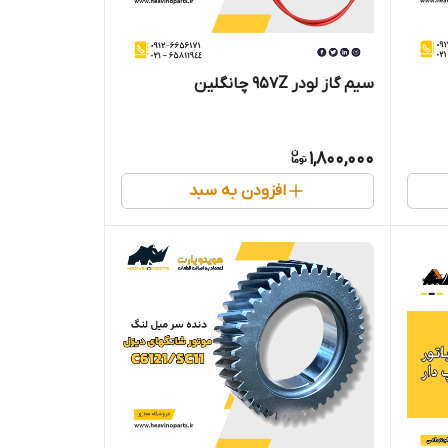
سیم گاز لودر 957Z چانگلین
1,800,000
افزودن به سبد