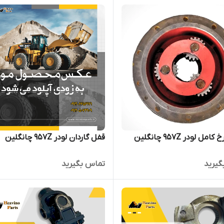
مل لودر 957Z چانگلین
قفل گاردان لودر 957Z چانگلین
گیرید
تماس بگیرید