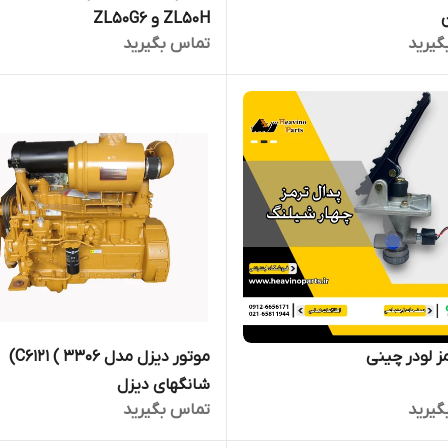
ZL50H و ZL50G6
گیرید
تماس بگیرید
مز لودر چینی
موتور دیزل مدل C6121 ( 3306)
شانگهای دیزل
گیرید
تماس بگیرید