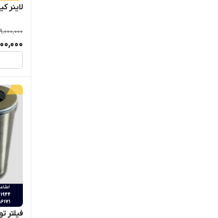
لاینر کیت موتور 
9,000,000
00,000