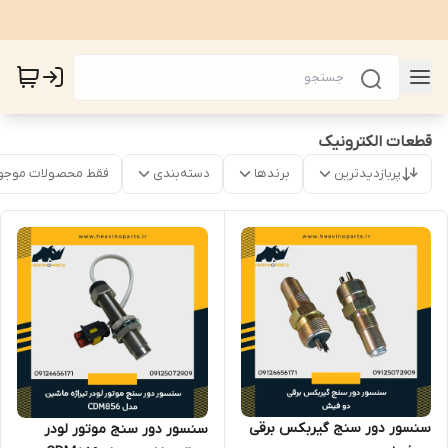
قطعات الکترونیک
پربازدیدترین
برندها
دسته‌بندی
فقط محصولات موجو
سنسور دور سنج گیربکس برقی
سنسور دور سنج موتور لودر