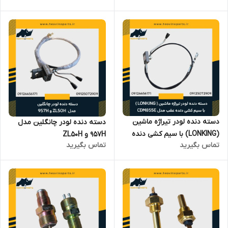
دسته دنده لودر تیراژه ماشین
دسته دنده لودر چانگلین مدل
(LONKING) با سیم کشی دنده
957H و ZL50H
تماس بگیرید
تماس بگیرید
عقب مدل CDM855E