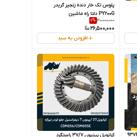
پلوس تک خار دنده زنجیر گریدر
PY200G دلتا راه ماشین
11
%
30,000,000
26,500,000
افزودن به سبد
واشر مسی دنده کاریر چرخ لودر 937H
کرانویل پینیون 37/7 راستگرد