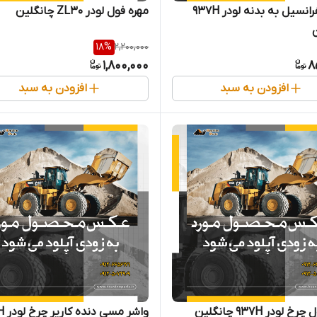
پیچ دیفرانسیل به بدنه لودر 937H
مهره فول لودر ZL30 چانگلین
18
%
2,200,000
1,800,000
8
افزودن به سبد
افزودن به سبد
 لودر 937H چانگلین