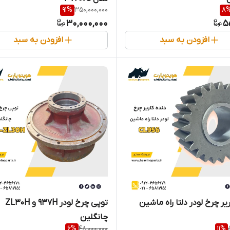
91
%
350,000,000
8
30,000,000
5
افزودن به سبد
افزودن به سبد
یر چرخ لودر دلتا راه ماشین
توپی چرخ لودر 937H و ZL30H
چانگلین
6
%
48,000,000
11
%