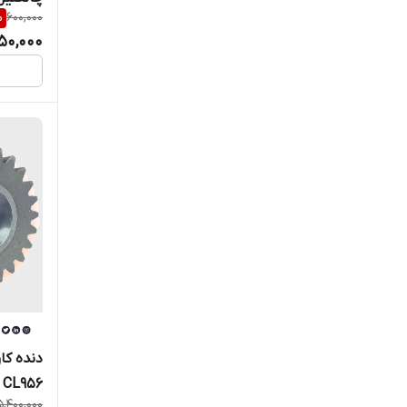
%
600,000
50,000
دنده کار
CL956
5,400,000