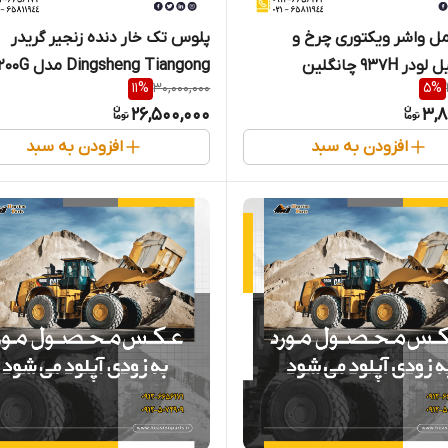
ل واشر ویکتوری چرخ و
پلوس تک خار دنده زنجیر گریدر
 937H چانگلین
Dingsheng Tiangong مدل PY200G
11
%
30,000,000
5
%
26,500,000
3,8
افزودن به سبد
افزودن به سبد