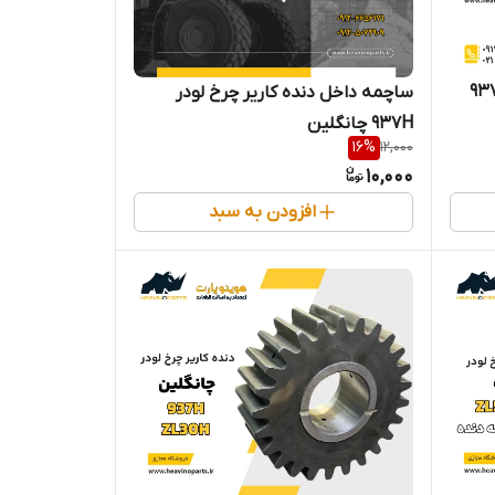
است چرخ لودر ZL30H و 937H
ساچمه داخل دنده کاریر چرخ لودر
937H چانگلین
16
%
12,000
10,000
افزودن به سبد