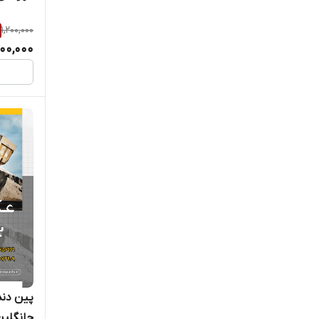
1,200,000
000,000
چانگلین