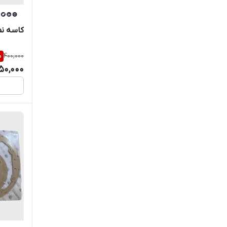
YANGCHI
کاسه نمد چرخ
Yangchi LTD.CO
%
400,000
ZF ( زد اف )
50,000
ZWZ
قطعات اکسل های مریتور Xuzhou
Meritor Axles Co Ltd