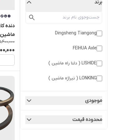
برند
Dingsheng Tiangong
ماشین چ
5,400,000
FEIHUA Axle
00,000
LISHIDE ( دلتا راه ماشین )
LONKING ( تیراژه ماشین )
SDLG ( الجی )
موجودی
SINOMACH CHANGLIN ( چانگلین
سینوماک )
محدوده قیمت
TITAN ( صبا ماشین )