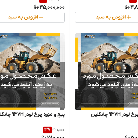
45,000,000
4,8
افزودن به سبد
افزودن به سبد
ر 937H چانگلین
پیچ و مهره چرخ لودر 937H چانگلین
12
%
320,000