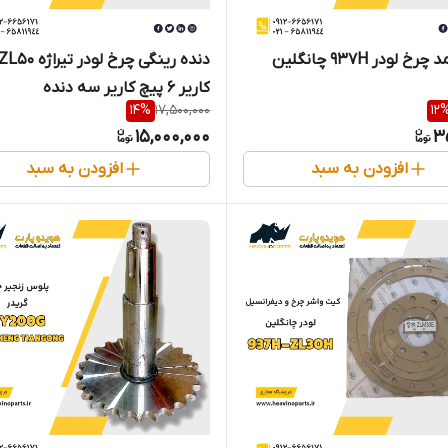
 لودر 937H چانگلین
کاریر 6 پیچ کاریر سه دنده
14
%
17,500,000
12
15,000,000
3
افزودن به سبد
افزودن به سبد