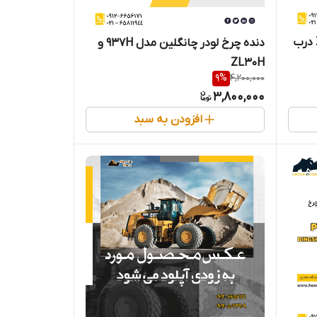
دنده رینگی چرخ لودر تیراژه ZL50 درب
دنده چرخ لودر چانگلین مدل 937H و
ZL30H
9
%
4,200,000
3,800,000
افزودن به سبد