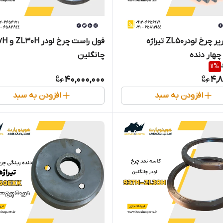
دنده کاریر چرخ لودرZL50 تیراژه
فول ر
هار دنده
چانگلین
11
%
40,000,000
4,8
افزودن به سبد
افزودن به سبد