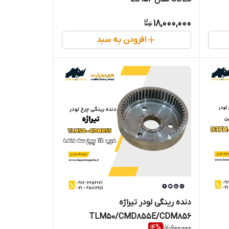
18,000,000
افزودن به سبد
دنده رینگی لودر تیراژه
TLM50/CMD855E/CDM856
14
%
17,500,000