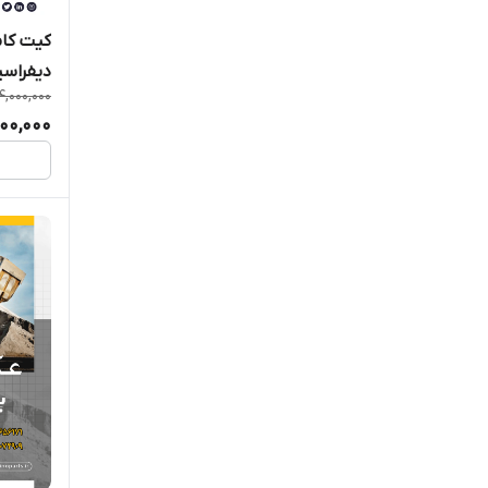
کیت کام
دیفراسیل لودر
4,000,000
00,000