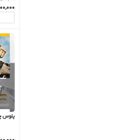
00,000
پلوس چرخ لود