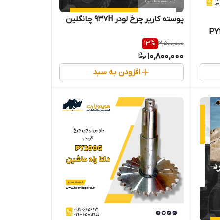
پوسته کاریر چرخ لودر 937H چانگلین
13
%
12,500,000
10,800,000
افزودن به سبد