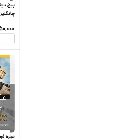
چانگلین
50,000
مهره فول چرخ