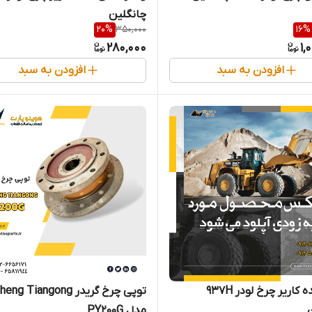
چانگلین
20
%
350,000
16
%
280,000
1,
افزودن به سبد
افزودن به سبد
پین دنده کاریر چرخ لودر 937H
توپی چرخ گریدر  Tiangong
مدل PY200G