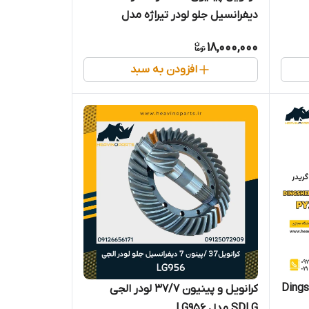
دیفرانسیل جلو لودر تیراژه مدل
CDM86 ( سه دنده 12 پیچ )
18,000,000
افزودن به سبد
Dingsheng
کرانویل و پینیون 37/7 لودر الجی
SDLG مدل LG956