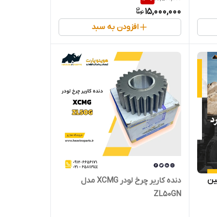
15,000,000
افزودن به سبد
دنده کاریر چرخ لودر XCMG مدل
ZL50GN