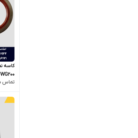
کاسه نم
4WG200
تماس ب