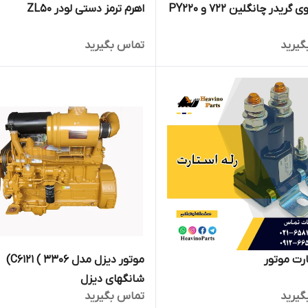
گریدر چانگلین 722 و PY220
اهرم ترمز دستی لودر ZL50
گیرید
تماس بگیرید
ارت موتور
موتور دیزل مدل C6121 ( 3306)
شانگهای دیزل
گیرید
تماس بگیرید