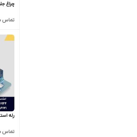
چراغ جلوی 
تماس ب
رله است
تماس ب