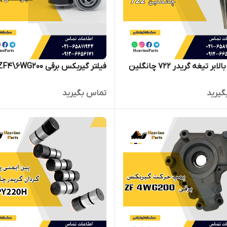
بر تیغه گریدر 722 چانگلین
فیلتر گیربکس برقی ZF4\6WG200
گیرید
تماس بگیرید