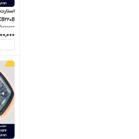
استارت 
1CB220B
19,000,000
000,000