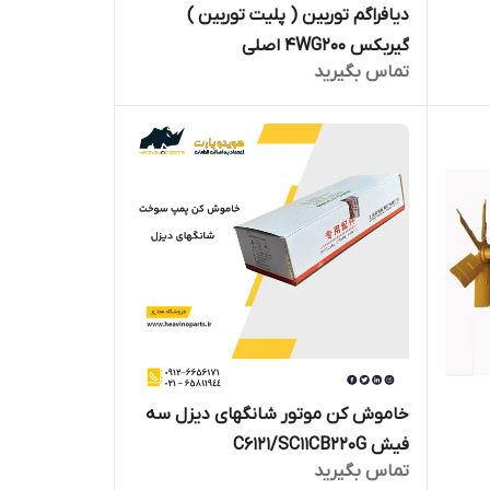
دیافراگم توربین ( پلیت توربین )
گیربکس 4WG200 اصلی
تماس بگیرید
خاموش کن موتور شانگهای دیزل سه
فیش C6121/SC11CB220G
تماس بگیرید