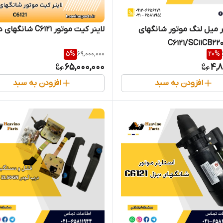
 میل لنگ موتور شانگهای
لاینر کیت موتور C6121 شانگهای دیزل
5
%
69,000,000
20
%
65,000,000
4,8
افزودن به سبد
افزودن به سبد