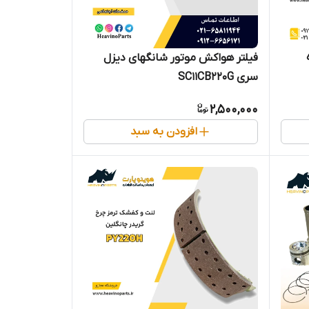
پره
فیلتر هواکش موتور شانگهای دیزل
سری SC11CB220G
2,500,000
افزودن به سبد