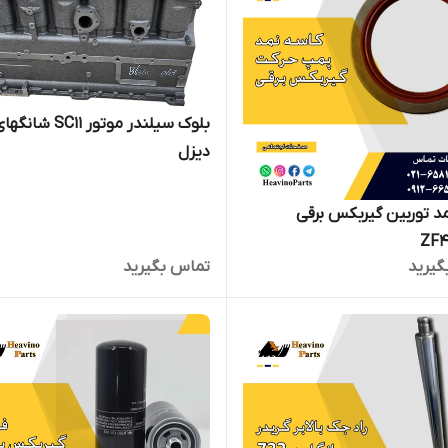
بلوک سیلندر موتور SC11 شانگ
دیزل
د توربین گیربکس برقی
ZF
گیرید
تماس بگیرید