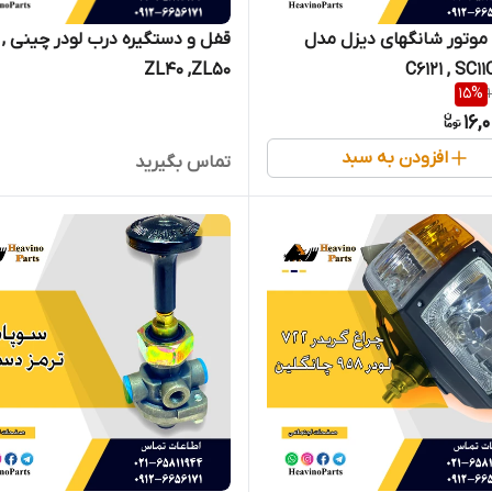
موتور شانگهای دیزل مدل
قفل و
ZL40 ,ZL50
C6121 , SC1
15
%
16,
افزودن به سبد
تماس بگیرید