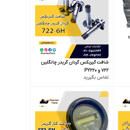
های
شافت گیربکس گردان گریدر چانگلین
722 و PY220
تماس بگیرید