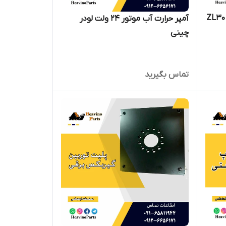
 دستگیره درب لودر چینی ZL30 ,
آمپر حرارت آب موتور 24 ولت لودر
چینی
تماس بگیرید