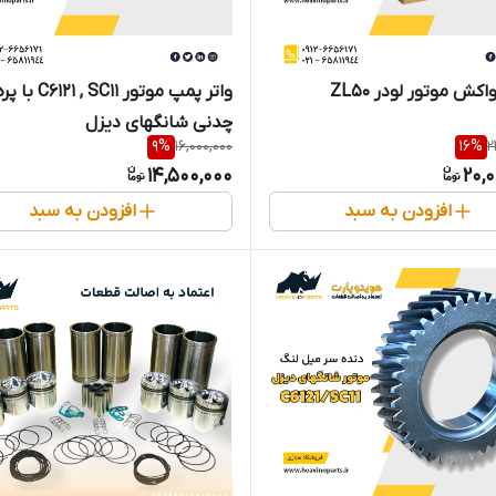
اکش موتور لودر ZL50
واتر پمپ موتور C6121 , SC11 با 
چدنی شانگهای دیزل
9
%
16,000,000
16
%
2
14,500,000
20,
افزودن به سبد
افزودن به سبد