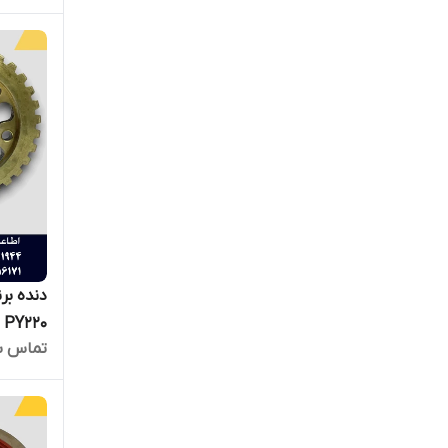
دنده بر
PY220 و 722
تماس ب