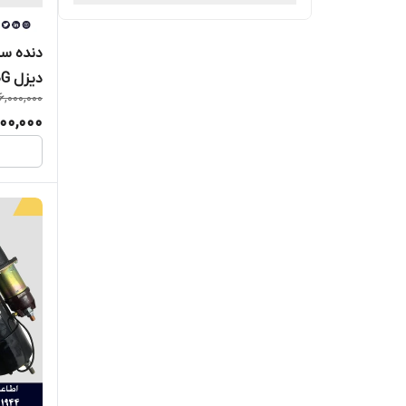
VEDO
دنده سر
ZF ( زد اف )
دیزل C6121/SC11CB220G
6,000,000
ZOOMLION ( زوملاین )
00,000
شانگهای دیزل