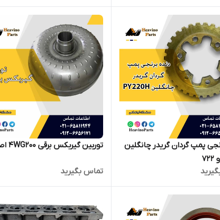
نجی پمپ گردان گریدر چانگلین
توربین گیربکس برقی 4WG200 اصلی
گیرید
تماس بگیرید