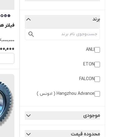
برند
فیلتر هو
4,000,000
000,000
ANLI
ETON
FALCON
Hangzhou Advance ( ادونس )
LONKING ( تیراژه ماشین )
موجودی
SINOMACH CHANGLIN ( چانگلین
سینوماک )
محدوده قیمت